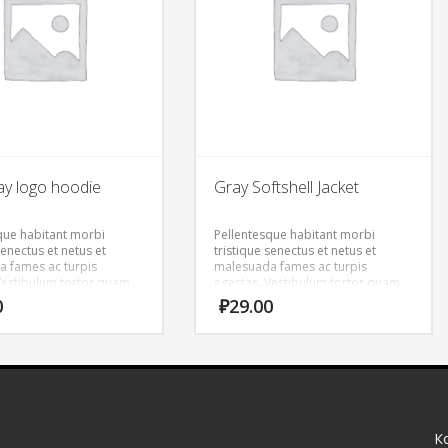
ay logo hoodie
Gray Softshell Jacket
que habitant morbi
Pellentesque habitant morbi
senectus et netus et
tristique senectus et netus et
 fames ac turpis
malesuada fames ac turpis
Vestibulum tortor quam,
egestas. Vestibulum tortor quam,
tae, ultricies eget, tempor
feugiat vitae, ultricies eget, tempor
0
₽
29.00
ante. Donec eu libero sit
sit amet, ante. Donec eu libero sit
m egestas semper.
amet quam egestas semper.
ricies mi vitae est.
Aenean ultricies mi vitae est.
cerat eleifend leo.
Mauris placerat eleifend leo.
К
я