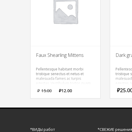
Faux Shearling Mittens
Dark gr
Pellentesque habitant morbi
Pellentes
tristique senectus et netus et
tristique 
malesuada fames ac turpis
malesuada
egestas. Vestibulum tortor quam,
egestas. 
feugiat vitae, ultricies eget, tempor
feugiat vi
₽
25.0
₽
15.00
₽
12.00
sit amet, ante. Donec eu libero sit
sit amet, 
amet quam egestas semper.
amet qua
Aenean ultricies mi vitae est.
Aenean ult
Mauris placerat eleifend leo.
Mauris pla
*ВИДЫ работ
*СВЕЖИЕ решени