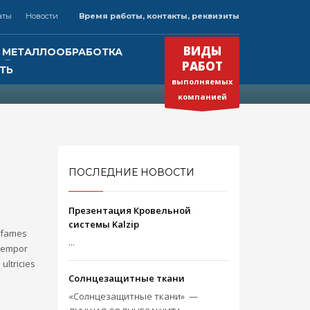
аты
Новости
Время работы, контакты, реквизиты
×
ВРЕМЯ РАБОТЫ
ВИДЫ
МЕТАЛЛООБРАБОТКА
РАБОТ
ТЬ
Круглосуточно
выполняемых
Будем рады Вашему звонку!
»
компанией
нк
ПОСЛЕДНИЕ НОВОСТИ
Презентация Кровельной
системы Kalzip
a fames
...
 tempor
ultricies
Солнцезащитные ткани
«Солнцезащитные ткани» —