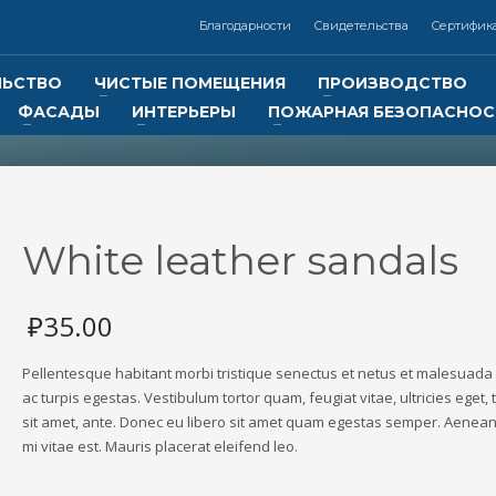
Благодарности
Свидетельства
Сертифик
ЛЬСТВО
ЧИСТЫЕ ПОМЕЩЕНИЯ
ПРОИЗВОДСТВО
ФАСАДЫ
ИНТЕРЬЕРЫ
ПОЖАРНАЯ БЕЗОПАСНОС
3
Контакты:
Реквизиты:
ООО
«Отличная компания
7 (383) 325-02-14,
ИНН 5401347619
КПП 540101001
+7 (913) 000-33-22
Р/с 40702810244050027128 в
White leather sandals
Сибирском банке ПАО Сберба
онная почта: info@otlcom.com
г. Новосибирск
БИК 045004641
tlcom.com
₽
35.00
lcom.ru
Pellentesque habitant morbi tristique senectus et netus et malesuad
ac turpis egestas. Vestibulum tortor quam, feugiat vitae, ultricies eget,
sit amet, ante. Donec eu libero sit amet quam egestas semper. Aenean 
mi vitae est. Mauris placerat eleifend leo.