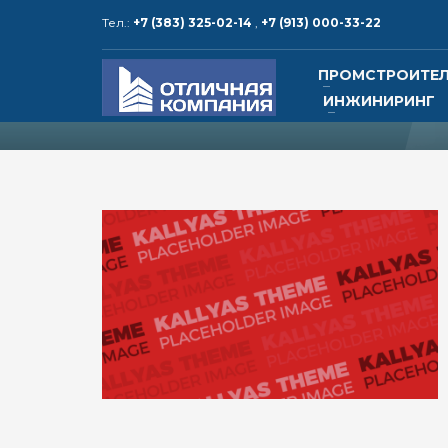
Тел.:
+7 (383) 325-02-14
,
+7 (913) 000-33-22
КОНТАКТЫ и РЕКВИЗИТЫ
ПРОМСТРОИТЕ
ИНЖИНИРИНГ
1
2
Адрес:
630015, Россия,
Тел.: +
г. Новосибирск, ул. Алейская, 6,
корпус 5, офис 25
Тел.: 
электр
www.o
www.ot