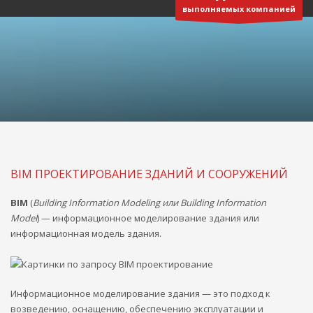
выполняемых компанией
3
Реквизиты:
ООО
«Отличная компания»
ИНН 5401347619
КПП 540101001
Р/с 40702810244050027128 в Сибирском банке ПАО Сбербанк
г. Новосибирск
БИК 045004641
ВРЕМЯ РАБОТЫ
Круглосуточно
BIM ПРОЕКТИРОВАНИЕ ЗДАНИЙ И СООРУЖЕНИЙ
Будем рады Вашему звонку!
BIM
(
Building Information Modeling или Building Information
Model
) — информационное моделирование здания или
информационная модель здания.
Информационное моделирование здания — это подход к
возведению, оснащению, обеспечению эксплуатации и