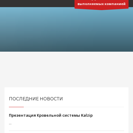
выполняемых компанией
3
Реквизиты:
ООО
«Отличная компания»
ИНН 5401347619
КПП 540101001
Р/с 40702810244050027128 в Сибирском банке ПАО Сбербанк
г. Новосибирск
БИК 045004641
ВРЕМЯ РАБОТЫ
Круглосуточно
Будем рады Вашему звонку!
ПОСЛЕДНИЕ НОВОСТИ
Презентация Кровельной системы Kalzip
...