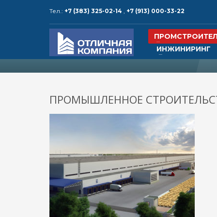
Тел.:
+7 (383) 325-02-14
,
+7 (913) 000-33-22
КОНТАКТЫ и РЕКВИЗИТЫ
ПРОМСТРОИТЕ
ИНЖИНИРИНГ
1
2
Адрес:
630015, Россия,
Тел.: +
г. Новосибирск, ул. Алейская, 6,
корпус 5, офис 25
ПРОМЫШЛЕННОЕ СТРОИТЕЛЬС
Тел.: 
электр
www.o
www.ot