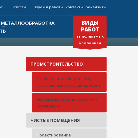
аты
Новости
Время работы, контакты, реквизиты
×
ВРЕМЯ РАБОТЫ
ВИДЫ
МЕТАЛЛООБРАБОТКА
РАБОТ
ТЬ
Круглосуточно
выполняемых
Будем рады Вашему звонку!
»
компанией
ПРОМСТРОИТЕЛЬСТВО
нк
Строительство «под ключ»,
капитальный и текущий ремонт
Автоматизированные системы
управления
ЧИСТЫЕ ПОМЕЩЕНИЯ
Проектирование