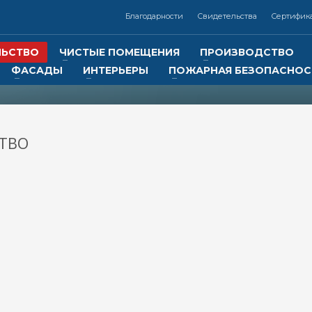
Благодарности
Свидетельства
Сертифик
ЛЬСТВО
ЧИСТЫЕ ПОМЕЩЕНИЯ
ПРОИЗВОДСТВО
ФАСАДЫ
ИНТЕРЬЕРЫ
ПОЖАРНАЯ БЕЗОПАСНОС
3
Контакты:
Реквизиты:
ООО
«Отличная компания
7 (383) 325-02-14,
ИНН 5401347619
КПП 540101001
ТВО
+7 (913) 000-33-22
Р/с 40702810244050027128 в
Сибирском банке ПАО Сберба
онная почта: info@otlcom.com
г. Новосибирск
БИК 045004641
tlcom.com
lcom.ru