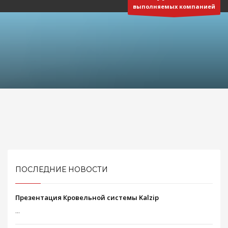
выполняемых компанией
3
Реквизиты:
ООО
«Отличная компания»
ИНН 5401347619
КПП 540101001
Р/с 40702810244050027128 в Сибирском банке ПАО Сбербанк
г. Новосибирск
БИК 045004641
ВРЕМЯ РАБОТЫ
Круглосуточно
Будем рады Вашему звонку!
ПОСЛЕДНИЕ НОВОСТИ
Презентация Кровельной системы Kalzip
...