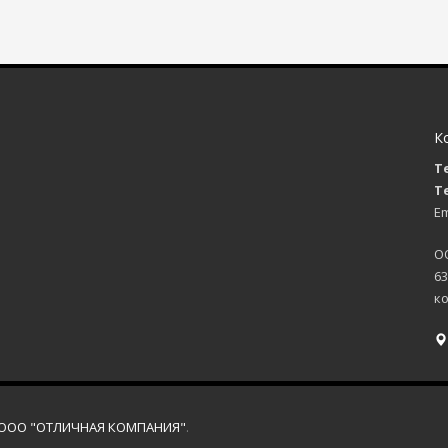
К
я
Те
Те
Em
О
63
ко
ООО "ОТЛИЧНАЯ КОМПАНИЯ"
.