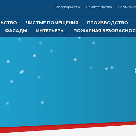
Благодарности
Свидетельства
Сертифик
ЛЬСТВО
ЧИСТЫЕ ПОМЕЩЕНИЯ
ПРОИЗВОДСТВО
ФАСАДЫ
ИНТЕРЬЕРЫ
ПОЖАРНАЯ БЕЗОПАСНОС
3
Контакты:
Реквизиты:
ООО
«Отличная компания
7 (383) 325-02-14,
ИНН 5401347619
КПП 540101001
+7 (913) 000-33-22
Р/с 40702810244050027128 в
Сибирском банке ПАО Сберба
онная почта: info@otlcom.com
г. Новосибирск
БИК 045004641
tlcom.com
lcom.ru