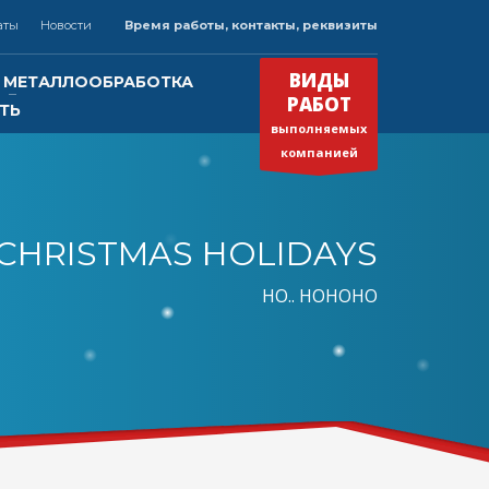
аты
Новости
Время работы, контакты, реквизиты
×
ВРЕМЯ РАБОТЫ
ВИДЫ
МЕТАЛЛООБРАБОТКА
РАБОТ
ТЬ
Круглосуточно
выполняемых
Будем рады Вашему звонку!
»
компанией
CHRISTMAS HOLIDAYS
нк
HO.. HOHOHO