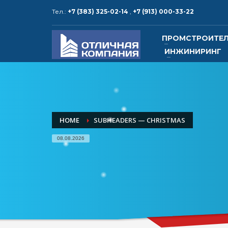
Тел.:
+7 (383) 325-02-14
,
+7 (913) 000-33-22
КОНТАКТЫ и РЕКВИЗИТЫ
ПРОМСТРОИТЕ
ИНЖИНИРИНГ
1
2
Адрес:
630015, Россия,
Тел.: +
г. Новосибирск, ул. Алейская, 6,
корпус 5, офис 25
Тел.: 
HOME
SUBHEADERS — CHRISTMAS
электр
08.08.2026
www.o
www.ot