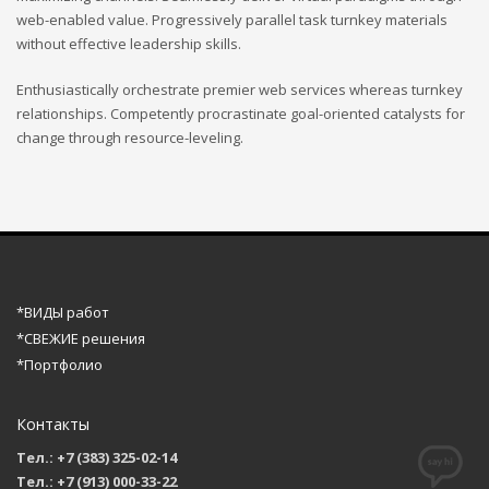
web-enabled value. Progressively parallel task turnkey materials
without effective leadership skills.
Enthusiastically orchestrate premier web services whereas turnkey
relationships. Competently procrastinate goal-oriented catalysts for
change through resource-leveling.
*ВИДЫ работ
*СВЕЖИЕ решения
*Портфолио
Контакты
Тел.: +7 (383) 325-02-14
Тел.: +7 (913) 000-33-22