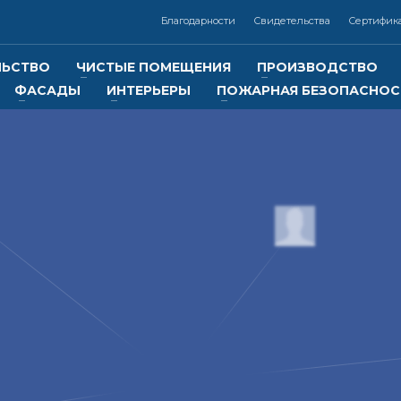
Благодарности
Свидетельства
Сертифик
ЛЬСТВО
ЧИСТЫЕ ПОМЕЩЕНИЯ
ПРОИЗВОДСТВО
ФАСАДЫ
ИНТЕРЬЕРЫ
ПОЖАРНАЯ БЕЗОПАСНОС
3
Контакты:
Реквизиты:
ООО
«Отличная компания
7 (383) 325-02-14,
ИНН 5401347619
КПП 540101001
+7 (913) 000-33-22
Р/с 40702810244050027128 в
Сибирском банке ПАО Сберба
онная почта: info@otlcom.com
г. Новосибирск
БИК 045004641
tlcom.com
lcom.ru