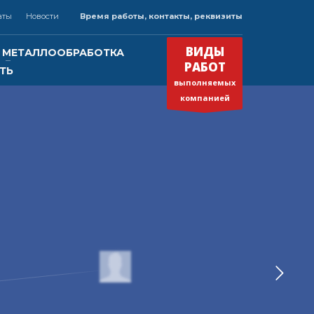
аты
Новости
Время работы, контакты, реквизиты
×
ВРЕМЯ РАБОТЫ
ВИДЫ
МЕТАЛЛООБРАБОТКА
РАБОТ
ТЬ
Круглосуточно
выполняемых
Будем рады Вашему звонку!
»
компанией
нк