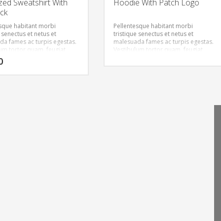
zed Sweatshirt With
Hoodie With Patch Logo
ck
sque habitant morbi
Pellentesque habitant morbi
e senectus et netus et
tristique senectus et netus et
a fames ac turpis egestas.
malesuada fames ac turpis egestas.
um tortor quam, feugiat
Vestibulum tortor quam, feugiat
tricies eget, tempor sit amet,
vitae, ultricies eget, tempor sit amet,
0
nec eu libero sit amet quam
ante. Donec eu libero sit amet quam
semper. Aenean ultricies mi
egestas semper. Aenean ultricies mi
t. Mauris placerat eleifend
vitae est. Mauris placerat eleifend
leo.