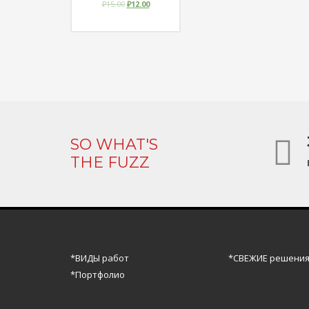
₽
15.00
₽
12.00
SO WHAT'S
THE FUZZ
*ВИДЫ работ
*СВЕЖИЕ решени
*Портфолио