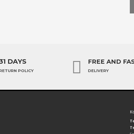
31 DAYS
FREE AND FA
RETURN POLICY
DELIVERY
К
я
Те
Те