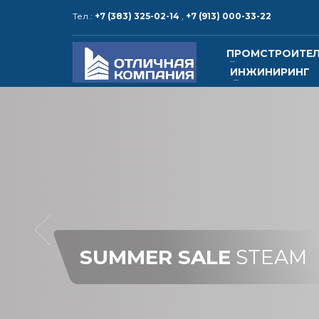
Тел.:
+7 (383) 325-02-14
,
+7 (913) 000-33-22
КОНТАКТЫ и РЕКВИЗИТЫ
ПРОМСТРОИТЕ
ИНЖИНИРИНГ
1
2
Адрес:
630015, Россия,
Тел.: +
г. Новосибирск, ул. Алейская, 6,
корпус 5, офис 25
Тел.: 
электр
www.o
www.ot
SUMMER SALE
STEAM