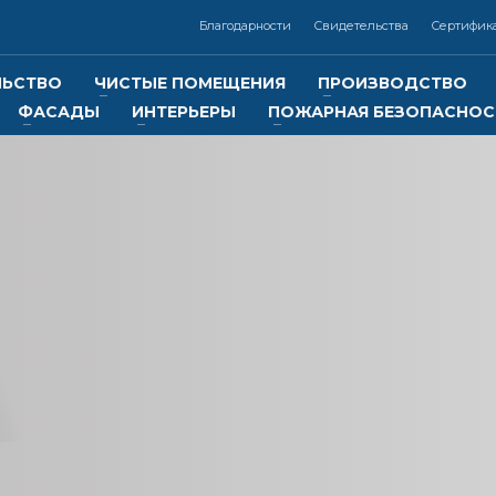
Благодарности
Свидетельства
Сертифик
ЛЬСТВО
ЧИСТЫЕ ПОМЕЩЕНИЯ
ПРОИЗВОДСТВО
ФАСАДЫ
ИНТЕРЬЕРЫ
ПОЖАРНАЯ БЕЗОПАСНОС
3
Контакты:
Реквизиты:
ООО
«Отличная компания
7 (383) 325-02-14,
ИНН 5401347619
КПП 540101001
+7 (913) 000-33-22
Р/с 40702810244050027128 в
Сибирском банке ПАО Сберба
онная почта: info@otlcom.com
г. Новосибирск
БИК 045004641
tlcom.com
lcom.ru