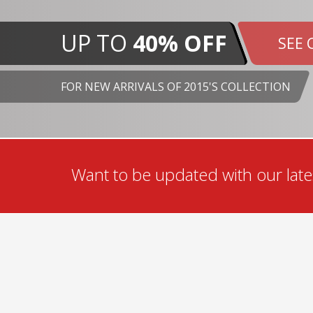
UP TO
40% OFF
SEE 
FOR NEW ARRIVALS OF 2015'S COLLECTION
Want to be updated with our lates