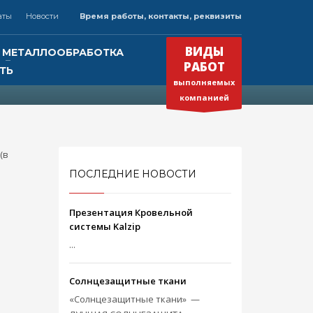
аты
Новости
Время работы, контакты, реквизиты
×
ВРЕМЯ РАБОТЫ
ВИДЫ
МЕТАЛЛООБРАБОТКА
РАБОТ
ТЬ
Круглосуточно
выполняемых
Будем рады Вашему звонку!
»
компанией
(в
нк
ПОСЛЕДНИЕ НОВОСТИ
Презентация Кровельной
системы Kalzip
...
Солнцезащитные ткани
«Солнцезащитные ткани» —