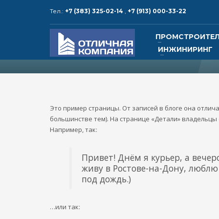
Тел.:
+7 (383) 325-02-14
,
+7 (913) 000-33-22
КОНТАКТЫ и РЕКВИЗИТЫ
ПРОМСТРОИТЕ
ИНЖИНИРИНГ
1
2
Адрес:
630015, Россия,
Тел.: +
г. Новосибирск, ул. Алейская, 6,
корпус 5, офис 25
Тел.: 
Это пример страницы. От записей в блоге она отлича
электр
большинстве тем). На странице «Детали» владельцы
Например, так:
www.o
Привет! Днём я курьер, а вече
www.ot
живу в Ростове-на-Дону, люблю
под дождь.)
…или так: