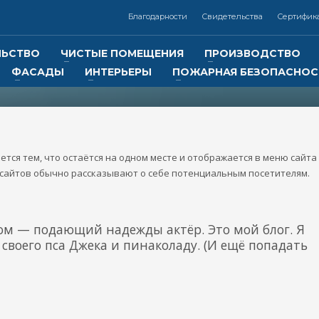
Благодарности
Свидетельства
Сертифик
ЛЬСТВО
ЧИСТЫЕ ПОМЕЩЕНИЯ
ПРОИЗВОДСТВО
ФАСАДЫ
ИНТЕРЬЕРЫ
ПОЖАРНАЯ БЕЗОПАСНОС
3
Контакты:
Реквизиты:
ООО
«Отличная компания
7 (383) 325-02-14,
ИНН 5401347619
КПП 540101001
+7 (913) 000-33-22
Р/с 40702810244050027128 в
ется тем, что остаётся на одном месте и отображается в меню сайта 
Сибирском банке ПАО Сберба
онная почта: info@otlcom.com
 сайтов обычно рассказывают о себе потенциальным посетителям.
г. Новосибирск
БИК 045004641
tlcom.com
ром — подающий надежды актёр. Это мой блог. Я
lcom.ru
 своего пса Джека и пинаколаду. (И ещё попадать