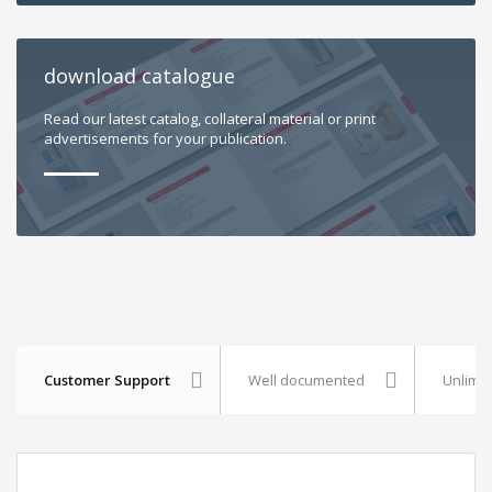
download catalogue
Read our latest catalog, collateral material or print
advertisements for your publication.
Customer Support
Well documented
Unlimit