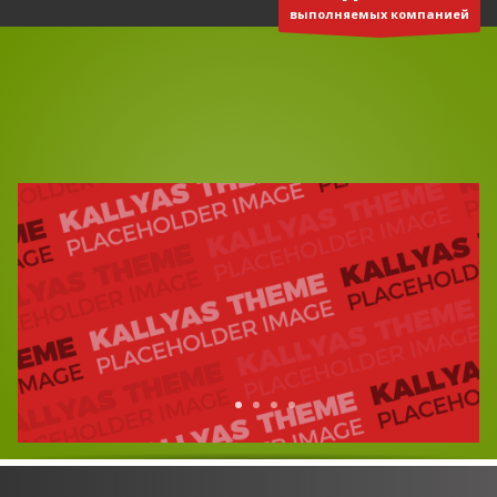
выполняемых компанией
3
Реквизиты:
ООО
«Отличная компания»
ИНН 5401347619
КПП 540101001
Р/с 40702810244050027128 в Сибирском банке ПАО Сбербанк
г. Новосибирск
БИК 045004641
ВРЕМЯ РАБОТЫ
Круглосуточно
Будем рады Вашему звонку!
1
2
3
4